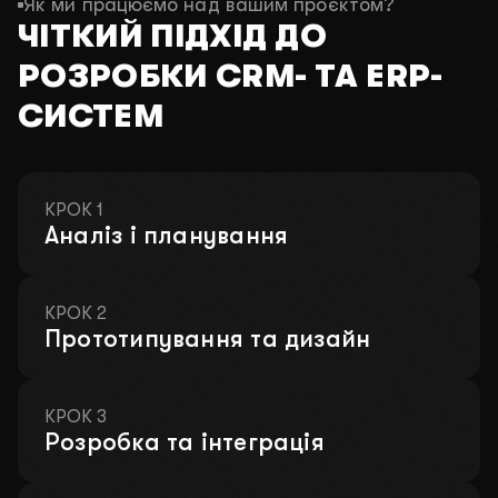
Як ми працюємо над вашим проєктом?
ЧІТКИЙ ПІДХІД ДО
РОЗРОБКИ CRM- ТА ERP-
СИСТЕМ
Залиште свої контакти – і ми все організуємо!
КРОК 1
ДАВАЙТЕ ОБГОВОРИМО
Аналіз і планування
ВАШ ПРОЄКТ
Заповніть коротку форму, щоб ми могли зв’язатися з
вами. Обговоримо ідеї, запропонуємо рішення та
КРОК 2
Прототипування та дизайн
підготуємо індивідуальну пропозицію.
КРОК 3
Проведемо консультацію на якій
Розробка та інтеграція
розберемо ваші проблеми
безкоштовно!