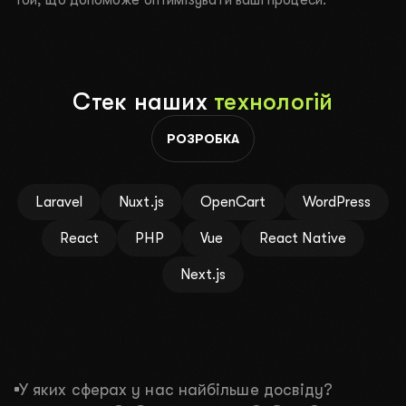
той, що допоможе оптимізувати ваші процеси.
ВІДПРАВИТИ ЗАЯВКУ
Натискаючи на кнопку ви погоджуєтесь з
політикою
конфіденційності
.
Стек наших
технологій
РОЗРОБКА
Laravel
Nuxt.js
OpenCart
WordPress
React
PHP
Vue
React Native
Next.js
У яких сферах у нас найбільше досвіду?