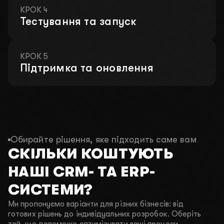
В цьому місяці залишилось:
КРОК 4
4 з 10 місць
Тестування та запуск
КРОК 5
01
Як вас звати?
Підтримка та оновлення
02
Чим ви займаєтесь?
03
Який у вас бюджет?
Обирайте рішення, яке підходить саме вам
СКІЛЬКИ КОШТУЮТЬ
2000$-3000$
4000$-5000$
10 000$+
НАШІ CRM- ТА ERP-
04
Ваш телефон для зв’язку
СИСТЕМИ?
Ми пропонуємо варіанти для різних бізнесів: від
готових рішень до індивідуальних розробок. Оберіть
ПЕРЕДЗВОНІТЬ МЕНІ
НАПИШІТЬ У TELEGRAM