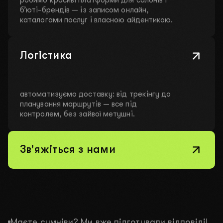
робимо красиві платформи для салонів і
б’юті-брендів — із записом онлайн,
каталогами послуг і власною айдентикою.
Логістика
автоматизуємо доставку: від трекінгу до
планування маршрутів — все під
контролем, без зайвої метушні.
Зв'яжіться з нами
Маєте сумніви? Ми вже підготували відповіді!