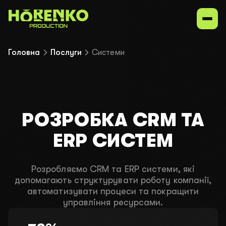
Головна
Послуги
Системи
Послуги
Наші ніші
РОЗРОБКА CRM ТА
Портфоліо
ERP СИСТЕМ
Зв'язатися з нами
Розробляємо CRM та ERP системи, які
допомагають структурувати роботу компанії,
автоматизувати процеси та покращити
UK
EN
ru
управління ресурсами.