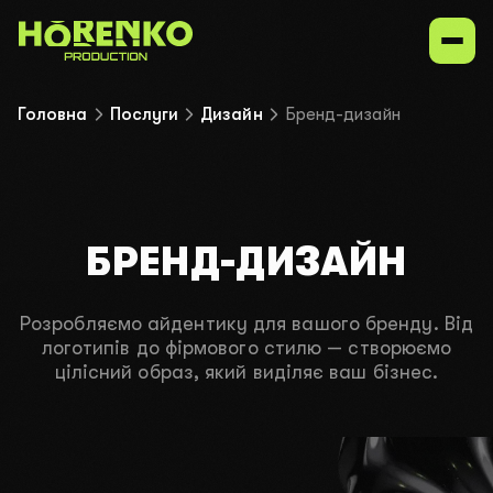
Головна
Послуги
Дизайн
Бренд-дизайн
Послуги
Наші ніші
БРЕНД-ДИЗАЙН
Портфоліо
Розробляємо айдентику для вашого бренду. Від
Зв'язатися з нами
логотипів до фірмового стилю — створюємо
цілісний образ, який виділяє ваш бізнес.
UK
EN
ru