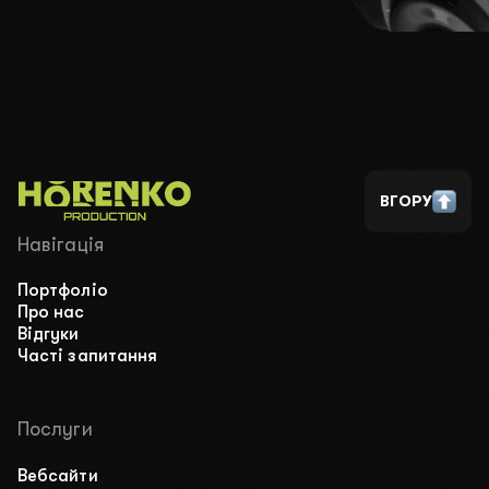
02
Чим ви займаєтесь?
03
Який у вас бюджет?
2000$-3000$
4000$-5000$
10 000$+
04
Ваш телефон для зв’язку
ВГОРУ
Навігація
Портфоліо
ПЕРЕДЗВОНІТЬ МЕНІ
НАПИШІТЬ У TELEGRAM
Про нас
Відгуки
ВІДПРАВИТИ ЗАЯВКУ
Часті запитання
Натискаючи на кнопку ви погоджуєтесь з
політикою
конфіденційності
.
Послуги
Вебсайти