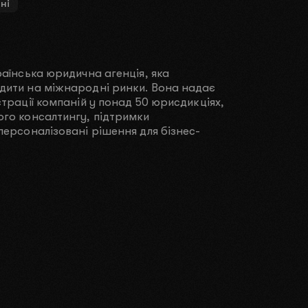
ні
раїнська юридична агенція, яка
дити на міжнародні ринки. Вона надає
страції компаній у понад 50 юрисдикціях,
ого консалтингу, підтримки
персоналізовані рішення для бізнес-