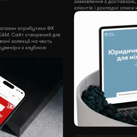
замовлення з доставкою, 
клієнтів і докладні описи
магазин атрибутики ФК
?
EAM. Сайт створений для
вані колекції на честь
сувеніри з клубною
?
4000$-5000$
10 000$+
’язку
ПЕРЕДЗВОНІТЬ МЕНІ
НАПИ
ВІДПРАВИТИ ЗАЯВКУ
искаючи на кнопку ви погоджуєтесь з
політикою конфіденційно