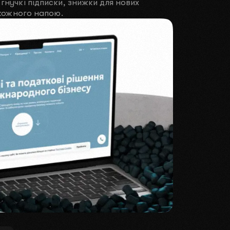
гнучкі підписки, знижки для нових
 кожного напою.
ШІТЬ У TELEGRAM
сті
.