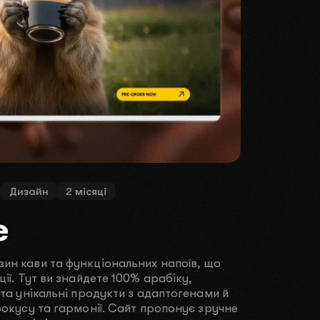
РИМО
оримо
Дизайн
2 місяці
цію.
e
му місяці
ин кави та функціональних напоїв, що
ишилось:
ії. Тут ви знайдете 100% арабіку,
10 місць
 та унікальні продукти з адаптогенами й
фокусу та гармонії. Сайт пропонує зручне