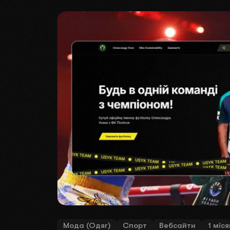
ДАВ
Запо
іде
Проведемо к
розберемо в
Мода (Одяг)
Спорт
Вебсайти
1 міс