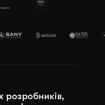
UK
мо їх
EN
Nuxt.js
Native
Next.js
ru
х
розробників,