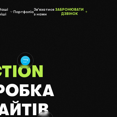
Наші
Зв'язатися
ЗАБРОНЮВАТИ
Портфоліо
ніші
з нами
ДЗВІНОК
Логістика
Подорожі
 сайтів
Інше
Харчування
Технології
Спорт
Мода (Одяг)
я сайту
Доробка сайту
Мілітарі
а реклама
Технічна підтримка
Б'юті
Будівництво
ана
сайтів
TION
Супровід сайту
Ціна створення сайтів
РОБКА
АЙТІВ