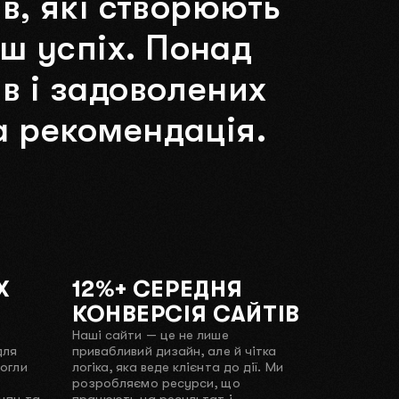
в,
які
створюють
аш
успіх.
Понад
ів
і
задоволених
а
рекомендація.
Х
12%+ СЕРЕДНЯ
КОНВЕРСІЯ САЙТІВ
Наші сайти — це не лише
для
привабливий дизайн, але й чітка
огли
логіка, яка веде клієнта до дії. Ми
розробляємо ресурси, що
нду та
працюють на результат і