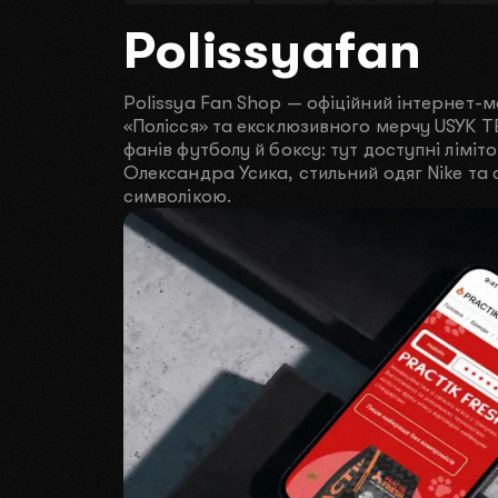
Polissyafan
01
Як вас звати?
Polissya Fan Shop — офіційний інтернет-
02
Чим ви займаєтесь
«Полісся» та ексклюзивного мерчу USYK T
фанів футболу й боксу: тут доступні ліміто
Олександра Усика, стильний одяг Nike та 
03
Який у вас бюджет
символікою.
2000$-3000$
04
Ваш телефон для зв
Нат