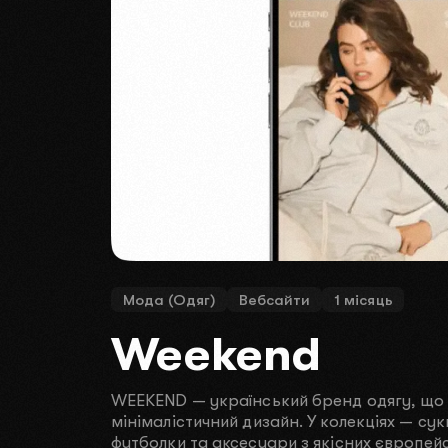
Мода (Одяг)
Вебсайти
1 місяць
Weekend
WEEKEND — український бренд одягу, що 
мінімалістичний дизайн. У колекціях — сукн
футболки та аксесуари з якісних європейс