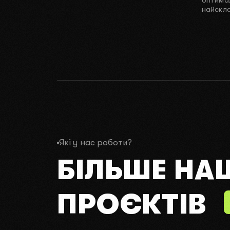
найскла
Які у нас роботи?
БІЛЬШЕ НА
ПРОЄКТІВ