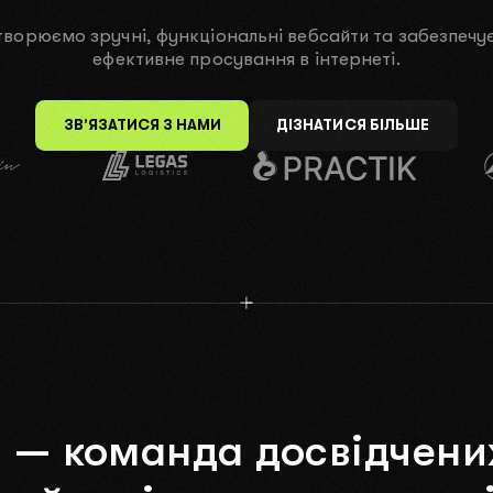
ru
творюємо зручні, функціональні вебсайти та забезпечує
ефективне просування в інтернеті.
Laravel
OpenCart
WordPress
React
PHP
Vue
React 
ЗВ’ЯЗАТИСЯ З НАМИ
ДІЗНАТИСЯ БІЛЬШЕ
и
—
команда
досвідчени