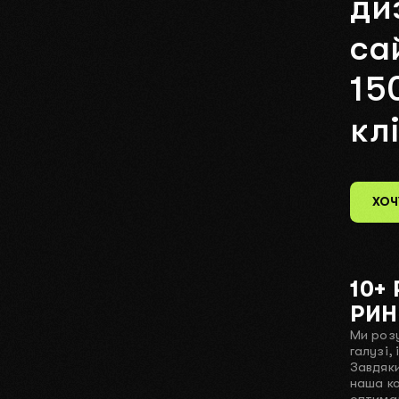
ди
са
15
кл
ХОЧ
10+
РИН
Ми розу
галузі,
Завдяки
наша к
оптимал