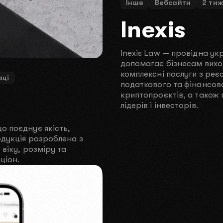
Інше
Вебсайти
2 тиж
Inexis
Inexis Law — провідна ук
допомагає бізнесам вихо
комплексні послуги з реє
яці
податкового та фінансов
криптопроєктів, а також 
лідерів і інвесторів.
о поєднує якість,
одукція розроблена з
 віку, розміру та
ціон.