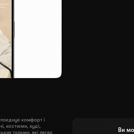
поєднує комфорт і
і, костюми, худі,
Ви мо
ьких тканин, які легко