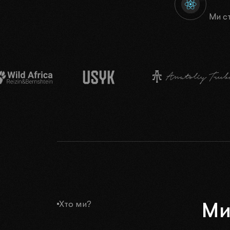
Ми с
Технології
М
Хто ми?