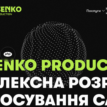
Послуги
и
Системи
Просування
ний сайт
CRM-системи
SEO Просуванн
ка
ERP-системи
PPC Контекстн
ge
META Таргетов
ENKO PRODUC
агазин
реклама
ог
ЛЕКСНА РОЗ
UK
РОСУВАННЯ С
EN