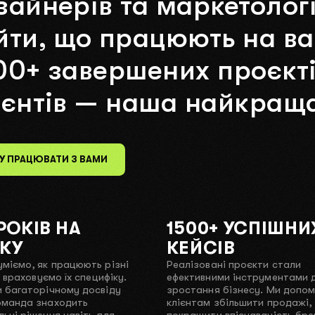
зайнерів
та
маркетологі
йти,
що
працюють
на
в
00+
завершених
проєкт
ієнтів
—
наша
найкращ
У ПРАЦЮВАТИ З ВАМИ
 РОКІВ НА
1500+ УСПІШНИ
КУ
КЕЙСІВ
міємо, як працюють різні
Реалізовані проєкти стали
 і враховуємо їх специфіку.
ефективними інструментами 
 багаторічному досвіду
зростання бізнесу. Ми допом
оманда знаходить
клієнтам збільшити продажі,
ьні рішення навіть для
покращити впізнаваність бре