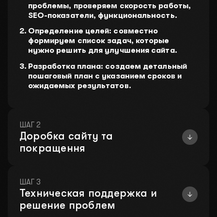
проблемы, проверяем скорость работы,
SEO-показатели, функциональность.
Определение целей: совместно
03
Какой у вас бюджет?
формируем список задач, которые
нужно решить для улучшения сайта.
2000$-3000$
4000$-5000$
10 000$+
Разработка плана: создаем детальный
04
Ваш телефон для связи
пошаговый план с указанием сроков и
ожидаемых результатов.
ПЕРЕЗВОНИТЕ МНЕ
НАПИШИТЕ В TELEGRAM
ШАГ 2
Доробка сайту та
ОТПРАВИТЬ ЗАЯВКУ
покращення
Нажимая на кнопку вы соглашаетесь с
политикой
конфиденциальности
.
ШАГ 3
Техническая поддержка и
решение проблем