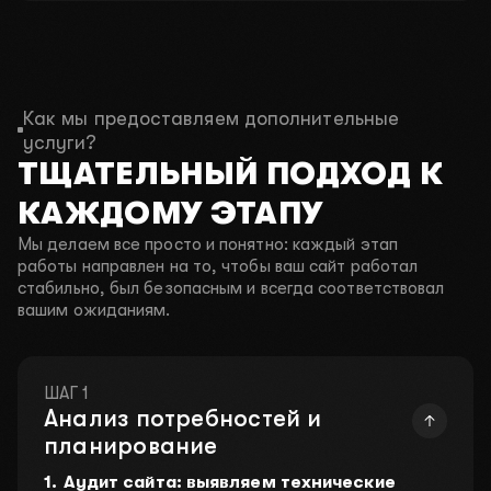
ДАВАЙТЕ ОБСУДИМ ВАШ
ПРОЕКТ
Заполните короткую форму, чтобы мы могли
связаться с вами. Обсудим идеи, предложим
Как мы предоставляем дополнительные
решения и подготовим индивидуальное предложение.
услуги?
ТЩАТЕЛЬНЫЙ ПОДХОД К
КАЖДОМУ ЭТАПУ
Проведем консультацию на которой
разберем ваши проблемы бесплатно!
Мы делаем все просто и понятно: каждый этап
работы направлен на то, чтобы ваш сайт работал
В этом месяце осталось:
стабильно, был безопасным и всегда соответствовал
4 из 10 мест
вашим ожиданиям.
ШАГ 1
01
Как вас зовут?
Анализ потребностей и
планирование
Аудит сайта: выявляем технические
02
Чем вы занимаетесь?