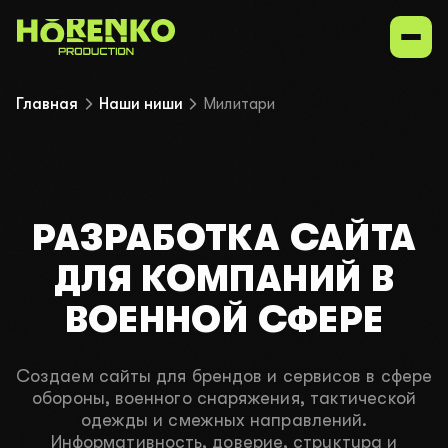
Главная
Наши ниши
Милитари
Услуги
Наши ниши
РАЗРАБОТКА САЙТА
Портфолио
ДЛЯ КОМПАНИЙ В
ВОЕННОЙ СФЕРЕ
Контакты
Создаем сайты для брендов и сервисов в сфере
обороны, военного снаряжения, тактической
UK
EN
ru
одежды и смежных направлений.
Информативность, доверие, структура и