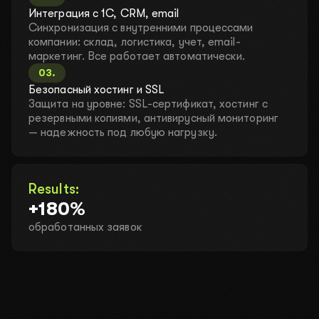
Интеграция с 1С, CRM, email
ПЕРЕЗВОНИТЕ МНЕ
НАПИШИТЕ В TELEGRAM
Синхронизация с внутренними процессами
компании: склад, логистика, учет, email-
маркетинг. Все работает автоматически.
ОТПРАВИТЬ ЗАЯВКУ
03
.
Нажимая на кнопку вы соглашаетесь с
политикой
Безопасный хостинг и SSL
конфиденциальности
.
Защита на уровне: SSL-сертификат, хостинг с
резервными копиями, антивирусный мониторинг
— надежность под любую нагрузку.
Results:
+180%
обработанных заявок