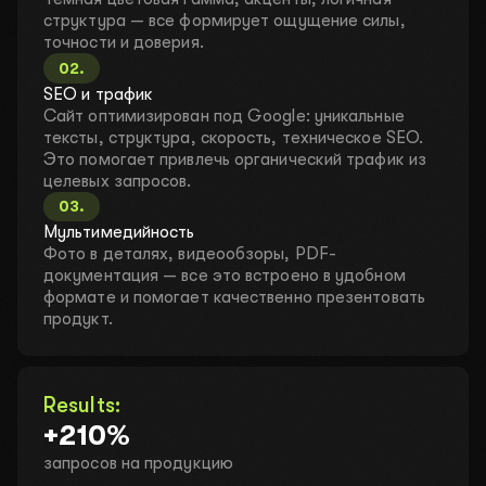
структура — все формирует ощущение силы,
точности и доверия.
02
.
SEO и трафик
Сайт оптимизирован под Google: уникальные
тексты, структура, скорость, техническое SEO.
Это помогает привлечь органический трафик из
целевых запросов.
03
.
Мультимедийность
Оставьте свои контакты – и мы все
Фото в деталях, видеообзоры, PDF-
организуем!
документация — все это встроено в удобном
ДАВАЙТЕ ОБСУДИМ ВАШ
формате и помогает качественно презентовать
продукт.
ПРОЕКТ
Заполните короткую форму, чтобы мы могли
связаться с вами. Обсудим идеи, предложим
Results:
решения и подготовим индивидуальное предложение.
+210%
запросов на продукцию