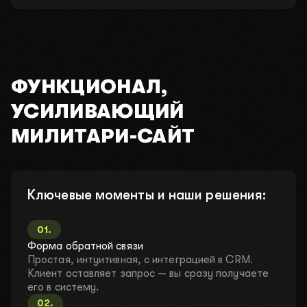
Проведем консультацию на которой
разберем ваши проблемы бесплатно!
В этом месяце осталось:
4 из 10 мест
ФУНКЦИОНАЛ,
УСИЛИВАЮЩИЙ
01
Как вас зовут?
МИЛИТАРИ-САЙТ
02
Чем вы занимаетесь?
Ключевые моменты и наши решения:
03
Какой у вас бюджет?
01
.
2000$-3000$
4000$-5000$
10 000$+
Форма обратной связи
Простая, интуитивная, с интеграцией в CRM.
04
Ваш телефон для связи
Клиент оставляет запрос — вы сразу получаете
его в систему.
02
.