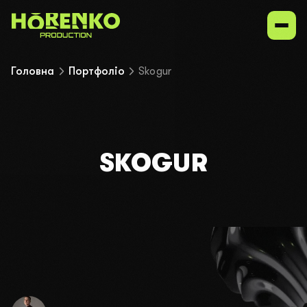
Головна
Портфоліо
Skogur
Послуги
Наші ніші
SKOGUR
Портфоліо
Зв'язатися з нами
UK
EN
ru
Залиште свої контакти – і ми все організуємо!