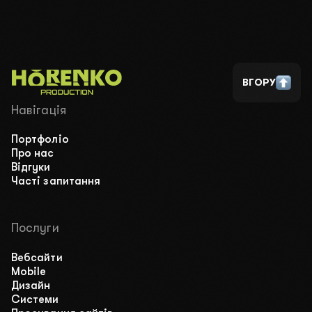
02
Чим ви займаєтесь?
03
Який у вас бюджет?
2000$-3000$
4000$-5000$
10 000$+
ВГОРУ
04
Ваш телефон для зв’язку
Навігація
Портфоліо
Про нас
ПЕРЕДЗВОНІТЬ МЕНІ
НАПИШІТЬ У TELEGRAM
Відгуки
Часті запитання
ВІДПРАВИТИ ЗАЯВКУ
Натискаючи на кнопку ви погоджуєтесь з
політикою
Послуги
конфіденційності
.
Вебсайти
Mobile
Дизайн
Системи